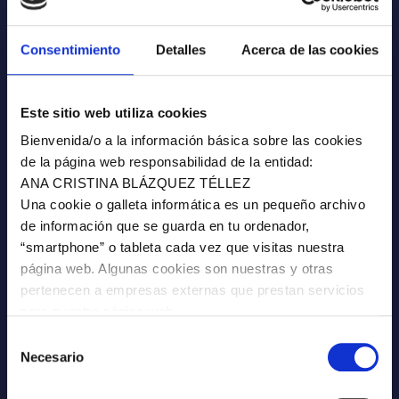
Consentimiento
Detalles
Acerca de las cookies
Este sitio web utiliza cookies
Bienvenida/o a la información básica sobre las cookies
Naturwarrior
de la página web responsabilidad de la entidad:
ANA CRISTINA BLÁZQUEZ TÉLLEZ
Una cookie o galleta informática es un pequeño archivo
de información que se guarda en tu ordenador,
“smartphone” o tableta cada vez que visitas nuestra
página web. Algunas cookies son nuestras y otras
Autor:
pertenecen a empresas externas que prestan servicios
Ana Blázquez
para nuestra página web.
Las cookies pueden ser de varios tipos: las cookies
Selección
técnicas son necesarias para que nuestra página web
Necesario
de
pueda funcionar, no necesitan de tu autorización y son
consentimiento
Categoría:
las únicas que tenemos activadas por defecto.