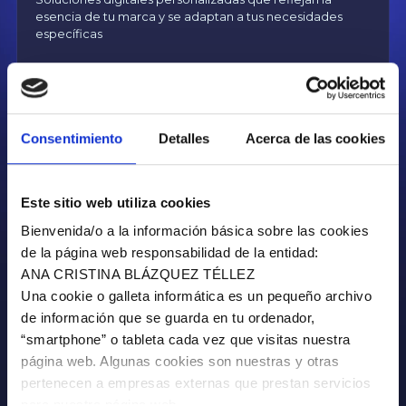
esencia de tu marca y se adaptan a tus necesidades
específicas
Me interesa
Consentimiento
Detalles
Acerca de las cookies
Este sitio web utiliza cookies
Bienvenida/o a la información básica sobre las cookies
E-COMMERCE
de la página web responsabilidad de la entidad:
ANA CRISTINA BLÁZQUEZ TÉLLEZ
Tiendas online personalizadas que optimizan la
Una cookie o galleta informática es un pequeño archivo
experiencia de compra y facilitan la gestión de tu
de información que se guarda en tu ordenador,
negocio
“smartphone” o tableta cada vez que visitas nuestra
página web. Algunas cookies son nuestras y otras
pertenecen a empresas externas que prestan servicios
Me interesa
para nuestra página web.